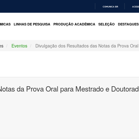
COMUNICA BR
ACESS
IR
PARA
MICAS
LINHAS DE PESQUISA
PRODUÇÃO ACADÊMICA
SELEÇÃO
DESTAQUES
O
CONTEÚDO
es
Eventos
Divulgação dos Resultados das Notas da Prova Ora
Notas da Prova Oral para Mestrado e Doutorad