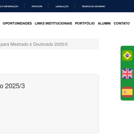
O À INFORMAÇÃO
PARTICIPE
LEGISLAÇÃO
ÓRGÃOS DO GOVERNO
OPORTUNIDADES
LINKS INSTITUCIONAIS
PORTFÓLIO
ALUMNI
CONTATO
l para Mestrado e Doutorado 2025/3
Po
o 2025/3
E