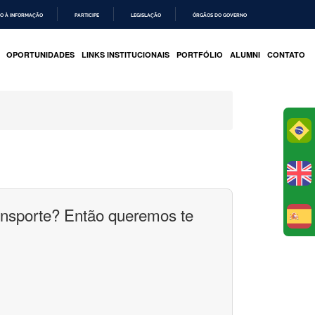
O À INFORMAÇÃO
PARTICIPE
LEGISLAÇÃO
ÓRGÃOS DO GOVERNO
OPORTUNIDADES
LINKS INSTITUCIONAIS
PORTFÓLIO
ALUMNI
CONTATO
Po
ansporte? Então queremos te
E