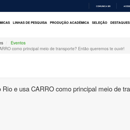
COMUNICA BR
ACESS
IR
PARA
MICAS
LINHAS DE PESQUISA
PRODUÇÃO ACADÊMICA
SELEÇÃO
DESTAQUES
O
CONTEÚDO
es
Eventos
ARRO como principal meio de transporte? Então queremos te ouvir!
o Rio e usa CARRO como principal meio de tr