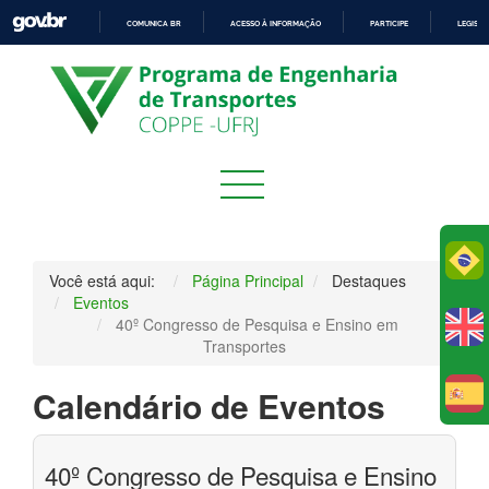
COMUNICA BR
ACESSO À INFORMAÇÃO
PARTICIPE
LEGISL
IR
PARA
O
CONTEÚDO
Po
Você está aqui:
Página Principal
Destaques
Eventos
40º Congresso de Pesquisa e Ensino em
Transportes
Calendário de Eventos
E
40º Congresso de Pesquisa e Ensino