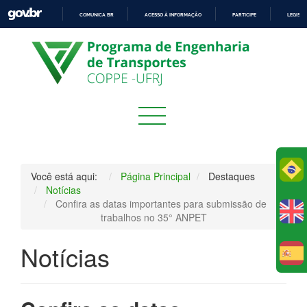
COMUNICA BR
ACESSO À INFORMAÇÃO
PARTICIPE
LEGISL
IR
PARA
O
CONTEÚDO
Po
Você está aqui:
Página Principal
Destaques
Notícias
Confira as datas importantes para submissão de
trabalhos no 35° ANPET
Notícias
E