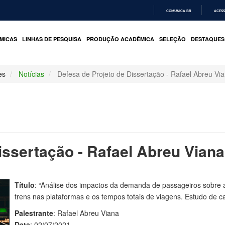
COMUNICA BR
ACESS
IR
PARA
MICAS
LINHAS DE PESQUISA
PRODUÇÃO ACADÊMICA
SELEÇÃO
DESTAQUES
O
CONTEÚDO
es
Notícias
Defesa de Projeto de Dissertação - Rafael Abreu Vi
issertação - Rafael Abreu Viana
Título
: “Análise dos impactos da demanda de passageiros sobre 
trens nas plataformas e os tempos totais de viagens. Estudo de c
Palestrante
: Rafael Abreu Viana
Data
: 02/07/2021