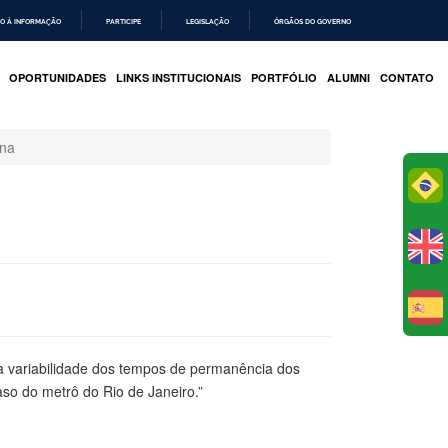
O À INFORMAÇÃO
PARTICIPE
LEGISLAÇÃO
ÓRGÃOS DO GOVERNO
OPORTUNIDADES
LINKS INSTITUCIONAIS
PORTFÓLIO
ALUMNI
CONTATO
ana
Po
E
a variabilidade dos tempos de permanência dos
aso do metrô do Rio de Janeiro.”