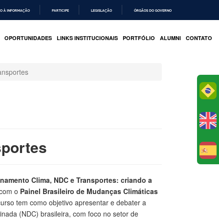
O À INFORMAÇÃO
PARTICIPE
LEGISLAÇÃO
ÓRGÃOS DO GOVERNO
OPORTUNIDADES
LINKS INSTITUCIONAIS
PORTFÓLIO
ALUMNI
CONTATO
ansportes
Po
sportes
E
einamento Clima, NDC e Transportes: criando a
 com o
Painel Brasileiro de Mudanças Climáticas
curso tem como objetivo apresentar e debater a
minada (NDC) brasileira, com foco no setor de