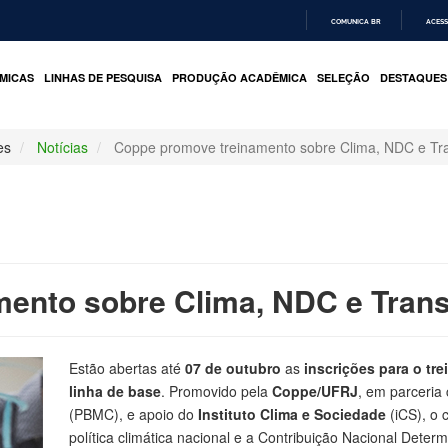
COMUNICA BR
ACESS
IR
PARA
MICAS
LINHAS DE PESQUISA
PRODUÇÃO ACADÊMICA
SELEÇÃO
DESTAQUES
O
CONTEÚDO
es
Notícias
Coppe promove treinamento sobre Clima, NDC e Tr
ento sobre Clima, NDC e Tran
Estão abertas até
07 de outubro
as
inscrições para o tr
linha de base
. Promovido pela
Coppe/UFRJ
, em parceria
(PBMC), e apoio do
Instituto Clima e Sociedade
(iCS), o 
política climática nacional e a Contribuição Nacional Deter