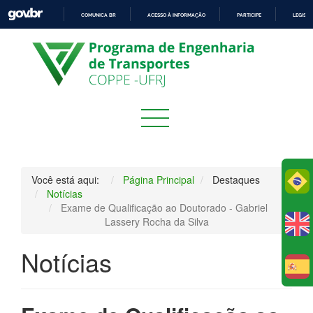
COMUNICA BR
ACESSO À INFORMAÇÃO
PARTICIPE
LEGISL
IR
PARA
O
CONTEÚDO
Você está aqui:
Página Principal
Destaques
Po
Notícias
Exame de Qualificação ao Doutorado - Gabriel
Lassery Rocha da Silva
Notícias
E