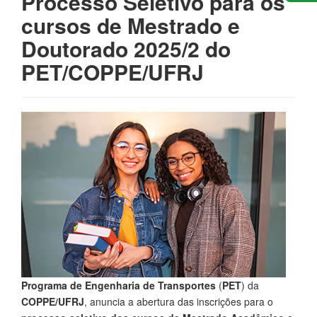
Processo Seletivo para os
cursos de Mestrado e
Doutorado 2025/2 do
PET/COPPE/UFRJ
Programa de Engenharia de Transportes
(
PET
) da
COPPE/UFRJ
, anuncia a abertura das inscrições para o