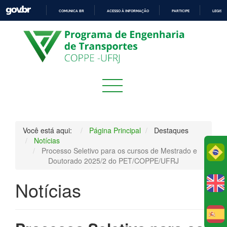
COMUNICA BR
ACESSO À INFORMAÇÃO
PARTICIPE
LEGISL
IR
PARA
O
CONTEÚDO
Você está aqui:
Página Principal
Destaques
Notícias
Processo Seletivo para os cursos de Mestrado e
Po
Doutorado 2025/2 do PET/COPPE/UFRJ
Notícias
E