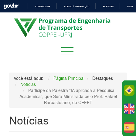
COMUNICA BR
ACESSO À INFORMAÇÃO
PARTICIPE
LEGISL
IR
PARA
O
CONTEÚDO
Você está aqui:
Página Principal
Destaques
Notícias
Po
Participe da Palestra “IA aplicada à Pesquisa
Acadêmica”, que Será Ministrada pelo Prof. Rafael
Barbastefano, do CEFET
Notícias
E