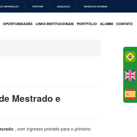
O À INFORMAÇÃO
PARTICIPE
LEGISLAÇÃO
ÓRGÃOS DO GOVERNO
OPORTUNIDADES
LINKS INSTITUCIONAIS
PORTFÓLIO
ALUMNI
CONTATO
Po
 de Mestrado e
E
utorado
, com ingresso previsto para o primeiro