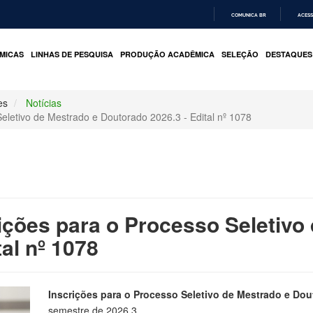
COMUNICA BR
ACESS
IR
PARA
MICAS
LINHAS DE PESQUISA
PRODUÇÃO ACADÊMICA
SELEÇÃO
DESTAQUES
O
CONTEÚDO
es
Notícias
Seletivo de Mestrado e Doutorado 2026.3 - Edital nº 1078
ições para o Processo Seletivo
al nº 1078
Inscrições para o Processo Seletivo de Mestrado e Do
semestre de 2026.3.