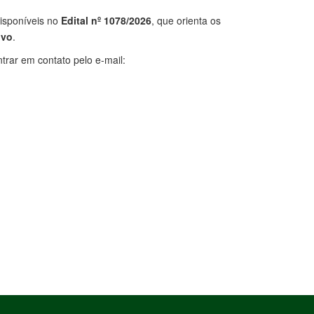
isponíveis no
Edital nº
1078/2026
, que orienta os
ivo
.
rar em contato pelo e-mail: