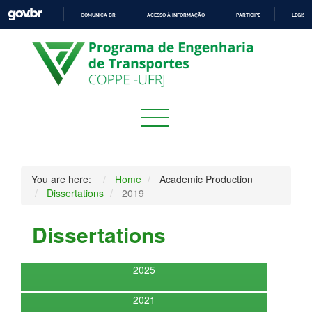
COMUNICA BR
ACESSO À INFORMAÇÃO
PARTICIPE
LEGISL
IR
PARA
O
CONTEÚDO
You are here:
Home
Academic Production
Dissertations
2019
Dissertations
2025
2021