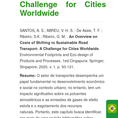
Challenge for Cities
Worldwide
SANTOS, A. S.; ABREU, V. H. S. ; De Assis, T. F. ;
Ribeiro, S.K ; Ribeiro, G. M. .
An Overview on
Costs of Shifting to Sustainable Road
Transport: A Challenge for Cities Worldwide
.
Environmental Footprints and Eco-design of
Products and Processes. 1ed.Cingapura: Springer,
Singapore, 2020, v. 1, p. 93-121.
Resumo:
O setor de transportes desempenha um
papel fundamental no desenvolvimento econômico
e social no contexto urbano; no entanto, tem um
impacto significativo sobre os poluentes
atmosféricos e as emissões de gases de efeito
estufa e o esgotamento dos recursos
Po
naturais. Portanto, este capítulo busca identificar,
por meio de uma revisão bibliográfica sobre