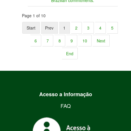
Brazilian commitments.
Page 1 of 10
Start
Prev
1
2
3
4
5
6
7
8
9
10
Next
End
Acesso a Informação
FAQ