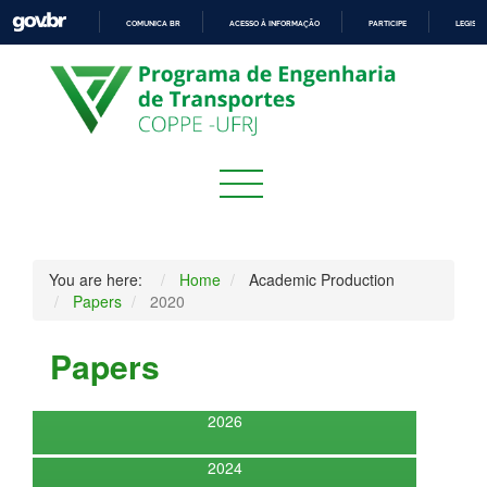
COMUNICA BR
ACESSO À INFORMAÇÃO
PARTICIPE
LEGISL
IR
PARA
O
CONTEÚDO
You are here:
Home
Academic Production
Papers
2020
Papers
2026
2024