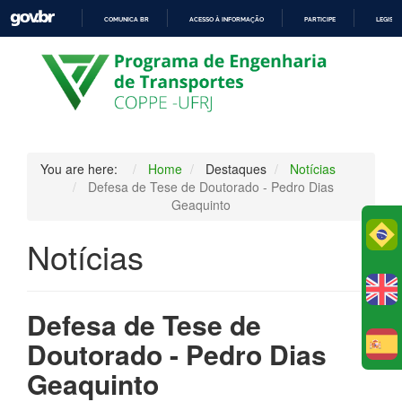
COMUNICA BR
ACESSO À INFORMAÇÃO
PARTICIPE
LEGISL
IR
PARA
O
CONTEÚDO
You are here:
Home
Destaques
Notícias
Defesa de Tese de Doutorado - Pedro Dias
Geaquinto
Po
Notícias
Defesa de Tese de
Doutorado - Pedro Dias
E
Geaquinto