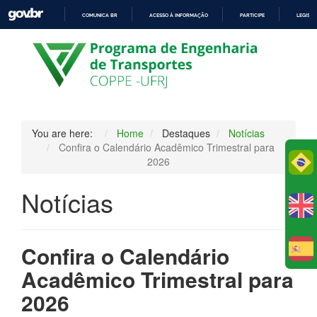
COMUNICA BR
ACESSO À INFORMAÇÃO
PARTICIPE
LEGISL
IR
PARA
O
CONTEÚDO
You are here:
Home
Destaques
Notícias
Confira o Calendário Acadêmico Trimestral para
Po
2026
Notícias
Confira o Calendário
E
Acadêmico Trimestral para
2026