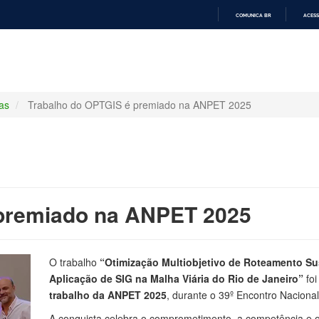
COMUNICA BR
ACESS
IR
PARA
O
CONTEÚDO
ias
Trabalho do OPTGIS é premiado na ANPET 2025
 premiado na ANPET 2025
O trabalho
“Otimização Multiobjetivo de Roteamento Su
Aplicação de SIG na Malha Viária do Rio de Janeiro”
foi
trabalho da ANPET 2025
, durante o 39º Encontro Naciona
A conquista celebra o comprometimento, a competência e o