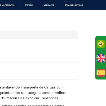
O À INFORMAÇÃO
PARTICIPE
LEGISLAÇÃO
ÓRGÃOS DO GOVERNO
Po
E
stentável do Transporte de Cargas com
 premiado em sua categoria como o
melhor
l de Pesquisa e Ensino em Transportes.
 esforço de todos os integrantes da equipe