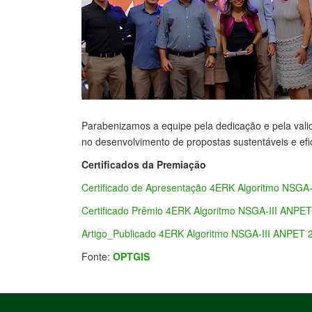
Parabenizamos a equipe pela dedicação e pela valio
no desenvolvimento de propostas sustentáveis e efi
Certificados da Premiação
Certificado de Apresentação 4ERK Algoritmo NSG
Certificado Prêmio 4ERK Algoritmo NSGA-III ANP
Artigo_Publicado 4ERK Algoritmo NSGA-III ANPET
Fonte:
OPTGIS