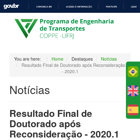
COMUNICA BR
ACESSO À INFORMAÇÃO
PARTICIPE
LEGISL
IR
PARA
O
CONTEÚDO
You are here:
Home
Destaques
Notícias
Resultado Final de Doutorado após Reconsideração
Po
- 2020.1
Notícias
Resultado Final de
E
Doutorado após
Reconsideração - 2020.1