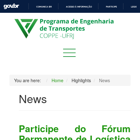
COMUNICA BR
ACESSO À INFORMAÇÃO
PARTICIPE
LEGISL
IR
PARA
O
CONTEÚDO
You are here:
Home
Highlights
News
News
Participe do Fórum
Permanente de Logística