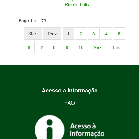
Ribeiro Lelis
Page 1 of 173
Start
Prev
1
2
3
4
5
6
7
8
9
10
Next
End
Acesso a Informação
FAQ