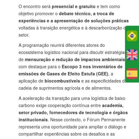
O encontro será
presencial e gratuito
e tem como
objetivo promover o
debate técnico, a troca de
experiências e a apresentação de soluções práticas
voltadas à transição energética e à descarbonização do
setor.
Po
A programação reunirá diferentes atores do
ecossistema logístico nacional para discutir estratégias
de
mensuração e redução de impactos ambientais
,
com destaque para o
Escopo 3 nos inventários de
emissões de Gases de Efeito Estufa (GEE)
, a
E
aplicação de
biocombustíveis
e as especificidades da
cadeia de suprimentos agrícola e de alimentos.
A aceleração da transição para uma logística de baixo
carbono exige cooperação contínua entre
academia,
setor privado, fornecedores de tecnologia e órgãos
institucionais
. Nesse contexto, o Fórum Permanente
representa uma oportunidade para ampliar o diálogo e
compartilhar experiências sobre os desafios e as