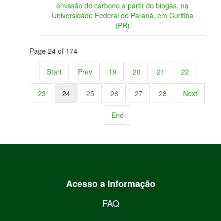
emissão de carbono a partir do biogás, na
Universidade Federal do Paraná, em Curitiba
(PR)
Page 24 of 174
Start
Prev
19
20
21
22
23
24
25
26
27
28
Next
End
Acesso a Informação
FAQ