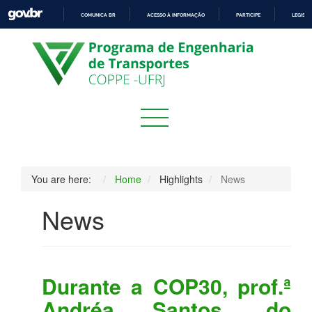
COMUNICA BR
ACESSO À INFORMAÇÃO
PARTICIPE
LEGISL
IR
PARA
O
CONTEÚDO
You are here:
Home
Highlights
News
News
Durante a COP30, prof.ª
Andréa Santos, do