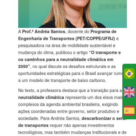
A
Prof.ª Andréa Santos
, docente do
Programa de
Engenharia de Transportes (PET/COPPE/UFRJ)
e
pesquisadora na área de mobilidade sustentável e
mudança do clima, publicou o artigo
“O transporte e
os caminhos para a neutralidade climática em
2050”
, no qual discute os desafios estruturais e as
Po
oportunidades estratégicas para o Brasil avançar rumo
a um modelo de transporte de baixo carbono.
No texto, a professora destaca que a transição para a
neutralidade climática
representa um dos eixos mais
complexos da agenda ambiental brasileira, exigindo
ações coordenadas entre governo, setor produtivo e
E
sociedade. Para Andréa Santos,
descarbonizar o setor
de transportes
requer não apenas investimentos
tecnológicos, mas também mudanças institucionais e de