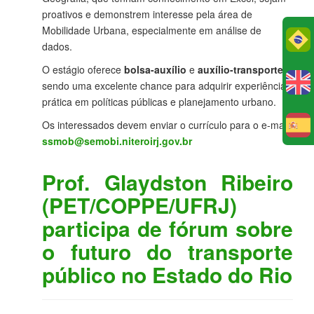
proativos e demonstrem interesse pela área de
Mobilidade Urbana, especialmente em análise de
Po
dados.
O estágio oferece
bolsa-auxílio
e
auxílio-transporte
,
sendo uma excelente chance para adquirir experiência
prática em políticas públicas e planejamento urbano.
Os interessados devem enviar o currículo para o e-mail:
E
ssmob@semobi.niteroirj.gov.br
Prof. Glaydston Ribeiro
(PET/COPPE/UFRJ)
participa de fórum sobre
o futuro do transporte
público no Estado do Rio