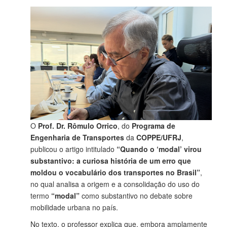
O
Prof. Dr. Rômulo Orrico
, do
Programa de
Engenharia de Transportes
da
COPPE/UFRJ
,
publicou o artigo intitulado
“Quando o ‘modal’ virou
substantivo: a curiosa história de um erro que
moldou o vocabulário dos transportes no Brasil”
,
no qual analisa a origem e a consolidação do uso do
termo
“modal”
como substantivo no debate sobre
mobilidade urbana no país.
No texto, o professor explica que, embora amplamente