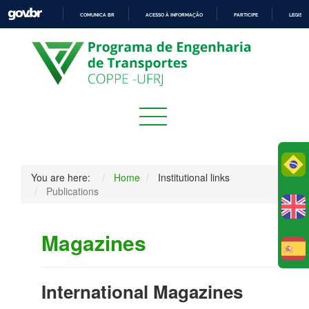
COMUNICA BR
ACESSO À INFORMAÇÃO
PARTICIPE
LEGISL
IR
PARA
O
CONTEÚDO
Po
You are here:
Home
Institutional links
Publications
Magazines
E
International Magazines