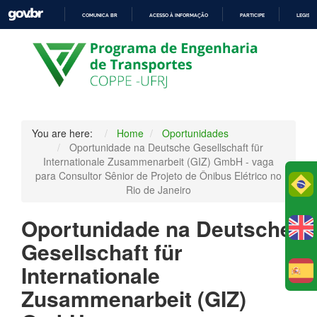
COMUNICA BR
ACESSO À INFORMAÇÃO
PARTICIPE
LEGISL
IR
PARA
O
CONTEÚDO
You are here:
Home
Oportunidades
Oportunidade na Deutsche Gesellschaft für
Internationale Zusammenarbeit (GIZ) GmbH - vaga
para Consultor Sênior de Projeto de Ônibus Elétrico no
Po
Rio de Janeiro
Oportunidade na Deutsche
Gesellschaft für
Internationale
E
Zusammenarbeit (GIZ)