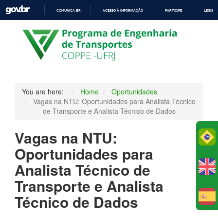
COMUNICA BR
ACESSO À INFORMAÇÃO
PARTICIPE
LEGISL
IR
PARA
O
CONTEÚDO
You are here:
Home
Oportunidades
Vagas na NTU: Oportunidades para Analista Técnico
de Transporte e Analista Técnico de Dados
Vagas na NTU:
Po
Oportunidades para
Analista Técnico de
Transporte e Analista
Técnico de Dados
E