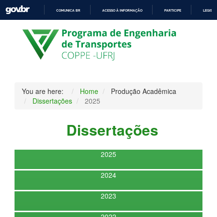
COMUNICA BR
ACESSO À INFORMAÇÃO
PARTICIPE
LEGISL
IR
PARA
O
CONTEÚDO
You are here:
Home
Produção Acadêmica
Dissertações
2025
Dissertações
2025
2024
2023
2022