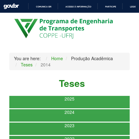
COMUNICA BR
ACESSO À INFORMAÇÃO
PARTICIPE
LEGISL
IR
PARA
O
CONTEÚDO
You are here:
Home
Produção Acadêmica
Teses
2014
Teses
2025
2024
2023
2022