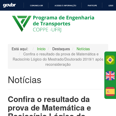
COMUNICA BR
ACESSO À INFORMAÇÃO
PARTICIPE
LEGISL
IR
PARA
O
CONTEÚDO
Está aquí:
Inicio
Destaques
Notícias
Confira o resultado da prova de Matemática e
Raciocínio Lógico do Mestrado/Doutorado 2019/1 após
Po
reconsideração
Notícias
E
Confira o resultado da
prova de Matemática e
Raciocínio Lógico do