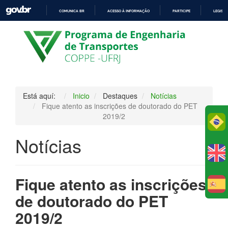
COMUNICA BR
ACESSO À INFORMAÇÃO
PARTICIPE
LEGISL
IR
PARA
O
CONTEÚDO
Está aquí:
Inicio
Destaques
Notícias
Fique atento as inscrições de doutorado do PET
2019/2
Po
Notícias
Fique atento as inscrições
E
de doutorado do PET
2019/2