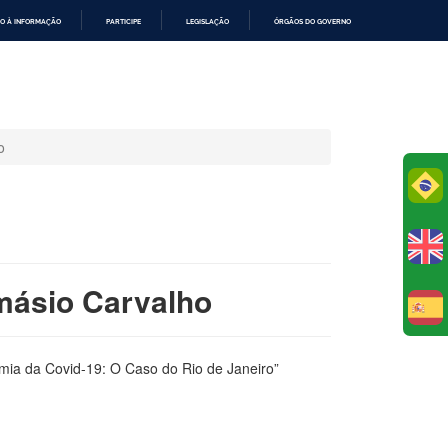
O À INFORMAÇÃO
PARTICIPE
LEGISLAÇÃO
ÓRGÃOS DO GOVERNO
o
Po
amásio Carvalho
E
emia da Covid-19: O Caso do Rio de Janeiro”