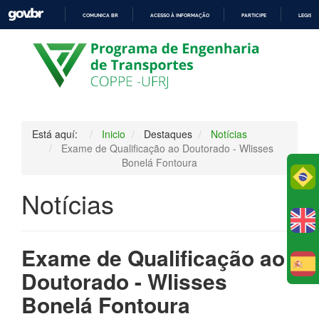
COMUNICA BR
ACESSO À INFORMAÇÃO
PARTICIPE
LEGISL
IR
PARA
O
CONTEÚDO
Está aquí:
Inicio
Destaques
Notícias
Exame de Qualificação ao Doutorado - Wlisses
Bonelá Fontoura
Po
Notícias
Exame de Qualificação ao
E
Doutorado - Wlisses
Bonelá Fontoura