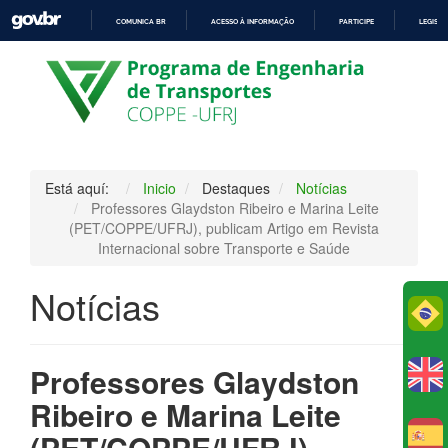
COMUNICA BR
ACESSO À INFORMAÇÃO
PARTICIPE
LEGISL
IR
PARA
O
CONTEÚDO
Está aquí:
Inicio
Destaques
Notícias
Professores Glaydston Ribeiro e Marina Leite
(PET/COPPE/UFRJ), publicam Artigo em Revista
Internacional sobre Transporte e Saúde
Notícias
Po
Professores Glaydston
Ribeiro e Marina Leite
(PET/COPPE/UFRJ),
E