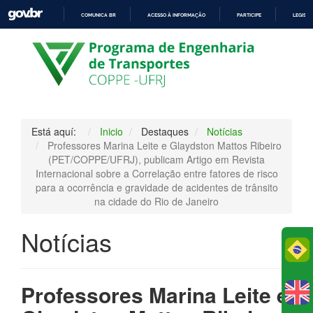
COMUNICA BR
ACESSO À INFORMAÇÃO
PARTICIPE
LEGISL
IR
PARA
O
CONTEÚDO
Está aquí:
Inicio
Destaques
Notícias
Professores Marina Leite e Glaydston Mattos Ribeiro
(PET/COPPE/UFRJ), publicam Artigo em Revista
Internacional sobre a Correlação entre fatores de risco
para a ocorrência e gravidade de acidentes de trânsito
na cidade do Rio de Janeiro
Notícias
Po
Professores Marina Leite e