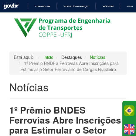
COMUNICA BR
ACESSO À INFORMAÇÃO
PARTICIPE
LEGISL
IR
PARA
O
CONTEÚDO
Está aquí:
Inicio
Destaques
Notícias
1º Prêmio BNDES Ferrovias Abre Inscrições para
Estimular o Setor Ferroviário de Cargas Brasileiro
Notícias
1º Prêmio BNDES
Po
Ferrovias Abre Inscrições
para Estimular o Setor