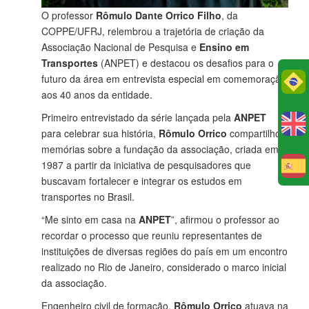
O professor
Rômulo Dante Orrico Filho
, da
COPPE/UFRJ, relembrou a trajetória de criação da
Associação Nacional de Pesquisa e
Ensino em
Transportes
(ANPET) e destacou os desafios para o
futuro da área em entrevista especial em comemoração
Po
aos 40 anos da entidade.
Primeiro entrevistado da série lançada pela
ANPET
para celebrar sua história,
Rômulo Orrico
compartilhou
memórias sobre a fundação da associação, criada em
1987 a partir da iniciativa de pesquisadores que
E
buscavam fortalecer e integrar os estudos em
transportes no Brasil.
“Me sinto em casa na
ANPET
”, afirmou o professor ao
recordar o processo que reuniu representantes de
instituições de diversas regiões do país em um encontro
realizado no Rio de Janeiro, considerado o marco inicial
da associação.
Engenheiro civil de formação,
Rômulo Orrico
atuava na