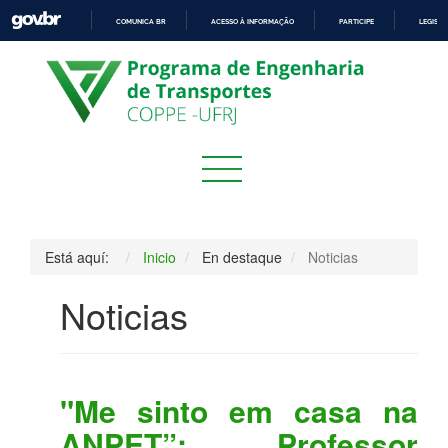
COMUNICA BR
ACESSO À INFORMAÇÃO
PARTICIPE
LEGISL
IR
PARA
O
CONTEÚDO
Está aquí:
Inicio
En destaque
Noticias
Noticias
"Me sinto em casa na
ANPET”: Professor