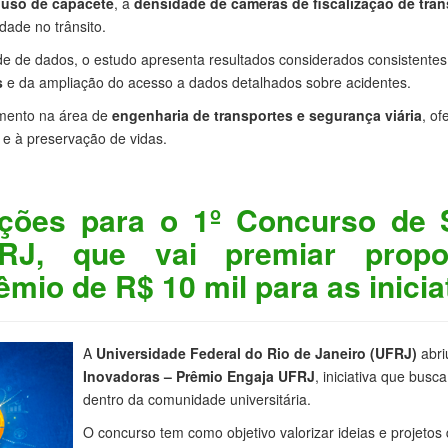
 uso de capacete
, a
densidade de câmeras de fiscalização de trân
dade no trânsito.
ade de dados, o estudo apresenta resultados considerados consistente
s
e da ampliação do acesso a dados detalhados sobre acidentes.
imento na área de
engenharia de transportes e segurança viária
, o
 e à preservação de vidas.
ições para o 1º Concurso de 
RJ, que vai premiar prop
êmio de R$ 10 mil para as inici
A
Universidade Federal do Rio de Janeiro (UFRJ)
abri
Inovadoras – Prêmio Engaja UFRJ
, iniciativa que busc
dentro da comunidade universitária.
O concurso tem como objetivo valorizar ideias e projeto