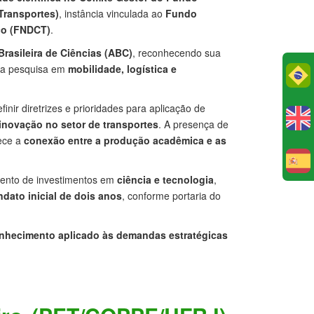
 Transportes)
, instância vinculada ao
Fundo
co (FNDCT)
.
rasileira de Ciências (ABC)
, reconhecendo sua
 da pesquisa em
mobilidade, logística e
Po
finir diretrizes e prioridades para aplicação de
inovação no setor de transportes
. A presença de
lece a
conexão entre a produção acadêmica e as
E
ento de investimentos em
ciência e tecnologia
,
dato inicial de dois anos
, conforme portaria do
nhecimento aplicado às demandas estratégicas