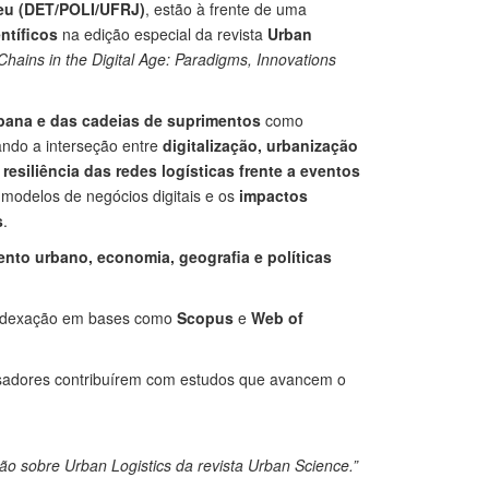
eu
(DET/POLI/UFRJ)
, estão à frente de uma
ntíficos
na edição especial da revista
Urban
Chains in the Digital Age: Paradigms, Innovations
rbana e das cadeias de suprimentos
como
dando a interseção entre
digitalização, urbanização
a
resiliência das redes logísticas frente a eventos
modelos de negócios digitais e os
impactos
s
.
ento urbano, economia, geografia e políticas
 indexação em bases como
Scopus
e
Web of
isadores contribuírem com estudos que avancem o
o sobre Urban Logistics da revista Urban Science.”