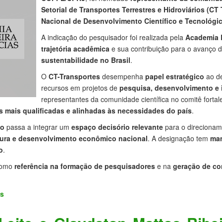
Setorial de Transportes Terrestres e Hidroviários (CT
Nacional de Desenvolvimento Científico e Tecnológi
A indicação do pesquisador foi realizada pela
Academia B
trajetória acadêmica
e sua contribuição para o avanço
sustentabilidade no Brasil
.
O
CT-Transportes
desempenha
papel estratégico
ao de
recursos em projetos de
pesquisa, desenvolvimento e 
representantes da comunidade científica no comitê forta
s mais qualificadas e alinhadas às necessidades do país
.
to
passa a integrar um
espaço decisório relevante
para o direcionam
utura e desenvolvimento econômico nacional
. A designação tem
man
o
.
omo
referência na formação de pesquisadores
e na
geração de co
as