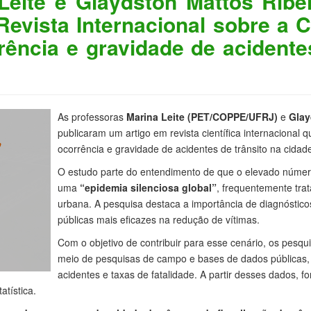
Leite e Glaydston Mattos Rib
evista Internacional sobre a C
rência e gravidade de acidente
As professoras
Marina Leite (PET/COPPE/UFRJ)
e
Glay
publicaram um artigo em revista científica internacional q
ocorrência e gravidade de acidentes de trânsito na cidad
O estudo parte do entendimento de que o elevado número 
uma
“epidemia silenciosa global”
, frequentemente tra
urbana. A pesquisa destaca a importância de diagnóstico
públicas mais eficazes na redução de vítimas.
Com o objetivo de contribuir para esse cenário, os pesq
meio de pesquisas de campo e bases de dados públicas, 
acidentes e taxas de fatalidade. A partir desses dados, 
tística.