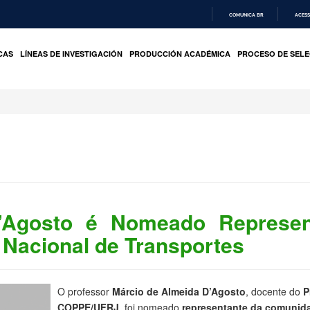
COMUNICA BR
ACESS
IR
PARA
CAS
LÍNEAS DE INVESTIGACIÓN
PRODUCCIÓN ACADÉMICA
PROCESO DE SELE
O
CONTEÚDO
D’Agosto é Nomeado Represe
 Nacional de Transportes
O professor
Márcio de Almeida D’Agosto
, docente do
P
COPPE/UFRJ
, foi nomeado
representante da comunida