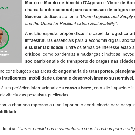
Marujo
e
Márcio de Almeida D’Agosto
e
Victor de Abr
chamada internacional para submissão de artigos cie
Science
, dedicada ao tema
“Urban Logistics and Supply 
and the Quest for Resilient Urban Sustainability”
.
A edição especial propõe discutir o papel da
logística u
infraestruturas essenciais para a economia digital, abor
e sustentabilidade
. Entre os temas de interesse estão 
críticos
, como pandemias e mudanças climáticas, novos 
socioambientais do transporte de cargas nas cidade
eúne contribuições das áreas de
engenharia de transportes, planejam
 inteligentes, mobilidade urbana e desenvolvimento sustentável
.
, é um periódico internacional de
acesso aberto
, com alto impacto e
relevância das pesquisas publicadas.
idos, a chamada representa uma importante oportunidade para pesqu
abilidade
.
cadêmica:
“Caros, convido-os a submeterem seus trabalhos para a ediçã