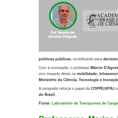
políticas públicas
, contribuindo para
decisõe
Com a nomeação, o professor
Márcio D’Agos
com impacto direto na
mobilidade, infraestr
Ministério da Ciência, Tecnologia e Inovaçã
A conquista reforça o papel da
COPPE/UFRJ
c
do Brasil
.
Fonte:
Laboratório de Transportes de Carg