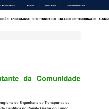
O À INFORMAÇÃO
PARTICIPE
LEGISLAÇÃO
ÓRGÃOS DO GOVERNO
CCIÓN
EN DESTAQUE
OPORTUNIDADES
ENLACES INSTITUCIONALES
ALUMN
ntante da Comunidade
rograma de Engenharia de Transportes da
de científica no Comitê Gestor do Fundo