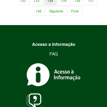
132
133
134
135
136
137
138
Siguiente
Final
Acesso a Informação
FAQ