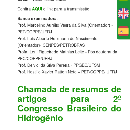
Confira
AQUI
o link para a transmissão.
Banca examinadora
:
Prof. Marcelino Aurélio Vieira da Silva (Orientador) -
PET/COPPE/UFRJ
E
Prof. Luis Alberto Herrmann do Nascimento
(Orientador)- CENPES/PETROBRÁS
Profa. Leni Figueiredo Mathias Leite - Pós doutoranda
PEC/COPPE/UFRJ
Prof. Deividi da Silva Pereira - PPGEC/UFSM
Prof. Hostilio Xavier Ratton Neto – PET/COPPE/ UFRJ
Chamada de resumos de
artigos para 2º
Congresso Brasileiro do
Hidrogênio