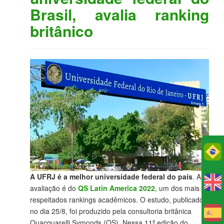
Brasil, avalia ranking
britânico
Po
A UFRJ é a melhor universidade federal do país
. A
avaliação é do
QS Latin America 2022
, um dos mais
respeitados rankings acadêmicos. O estudo, publicado
no dia 25/8, foi produzido pela consultoria britânica
E
Quacquarelli Symonds (QS). Nessa 11ª edição do