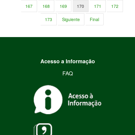
167
168
169
170
171
172
173
Siguiente
Final
Acesso a Informação
FAQ