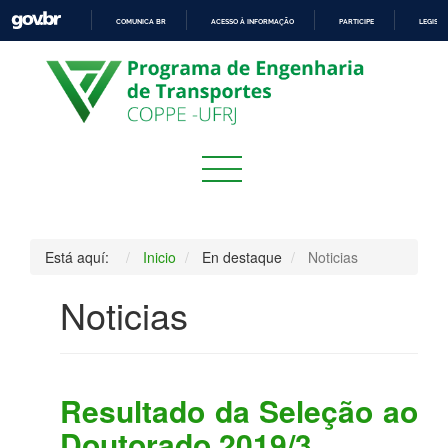
COMUNICA BR
ACESSO À INFORMAÇÃO
PARTICIPE
LEGISL
IR
PARA
O
CONTEÚDO
Está aquí:
Inicio
En destaque
Noticias
Noticias
Resultado da Seleção ao
Doutorado 2019/3