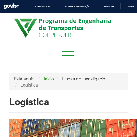
COMUNICA BR
ACESSO À INFORMAÇÃO
PARTICIPE
LEGISL
IR
PARA
O
CONTEÚDO
Está aquí:
Inicio
Líneas de Investigación
Logística
Logística