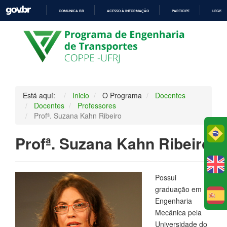
COMUNICA BR
ACESSO À INFORMAÇÃO
PARTICIPE
LEGISL
IR
PARA
O
CONTEÚDO
Está aquí:
Inicio
O Programa
Docentes
Docentes
Professores
Profª. Suzana Kahn Ribeiro
Po
Profª. Suzana Kahn Ribeiro
Possui
graduação em
E
Engenharia
Mecânica pela
Universidade do