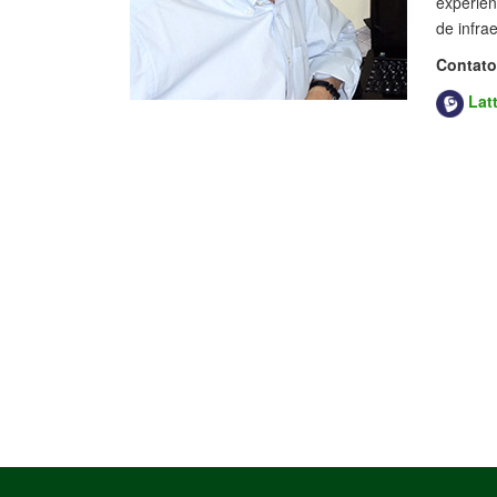
experiên
de infra
Contato
Lat