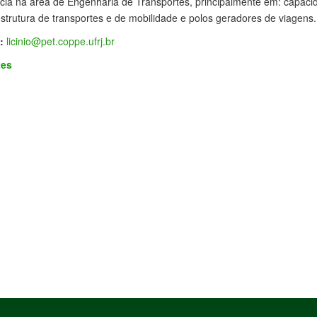
cia na área de Engenharia de Transportes, principalmente em: capac
estrutura de transportes e de mobilidade e polos geradores de viagens.
:
licinio@pet.coppe.ufrj.br
tes