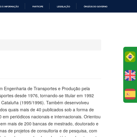
O À INFORMAÇÃO
PARTICIPE
LEGISLAÇÃO
ÓRGÃOS DO GOVERNO
Po
em Engenharia de Transportes e Produção pela
ortes desde 1976, tornando-se titular em 1992
E
 de Cataluña (1995/1996). Também desenvolveu
 dos quais mais de 40 publicados sob a forma de
 em periódicos nacionais e internacionais. Orientou
do em mais de 200 bancas de mestrado, doutorado e
as de projetos de consultoria e de pesquisa, com