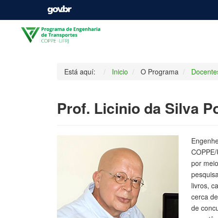
Está aquí:
Inicio
O Programa
Docente
Prof. Licinio da Silva P
Engenhei
COPPE/U
por meio
pesquisa
livros, 
cerca de
de concu