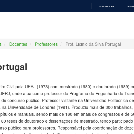
COMUNICA BR
ACESS
IR
PARA
O
CONTEÚDO
s
Docentes
Professores
Prof. Licinio da Silva Portugal
ortugal
ro Civil pela UERJ (1973) com mestrado (1980) e doutorado (1989) 
FRJ, onde atua como professor do Programa de Engenharia de Transp
 de concurso público. Professor visitante na Universidad Politécnica
 na Universidade de Londres (1991). Produziu mais de 300 trabalhos,
capítulos e manuais, sendo mais de 160 em anais de congressos e de 50
 80 teses de doutorado e dissertações de mestrado, tendo participa
rso público para professores. Responsável pela coordenação de dezen