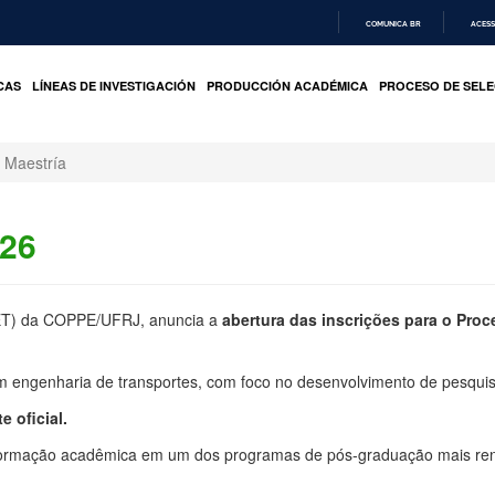
COMUNICA BR
ACESS
IR
PARA
CAS
LÍNEAS DE INVESTIGACIÓN
PRODUCCIÓN ACADÉMICA
PROCESO DE SELE
O
CONTEÚDO
Maestría
026
T) da COPPE/UFRJ, anuncia a
abertura das inscrições para o Proc
 engenharia de transportes, com foco no desenvolvimento de pesquis
e oficial
.
 formação acadêmica em um dos programas de pós-graduação mais re