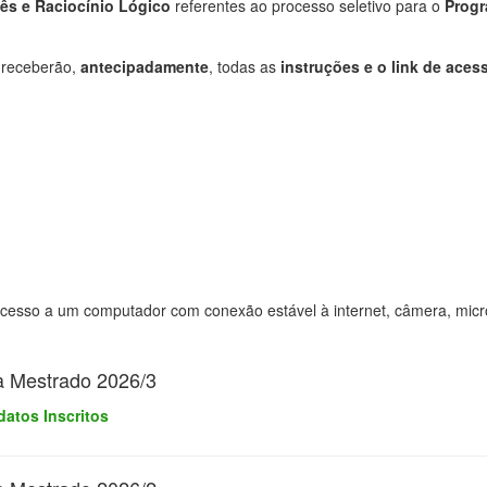
lês e Raciocínio Lógico
referentes ao processo seletivo para o
Progr
s receberão,
antecipadamente
, todas as
instruções e o link de aces
so a um computador com conexão estável à internet, câmera, microf
a Mestrado 2026/3
atos Inscritos