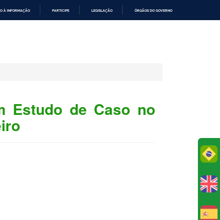
O À INFORMAÇÃO
PARTICIPE
LEGISLAÇÃO
ÓRGÃOS DO GOVERNO
Um Estudo de Caso no
iro
Po
E