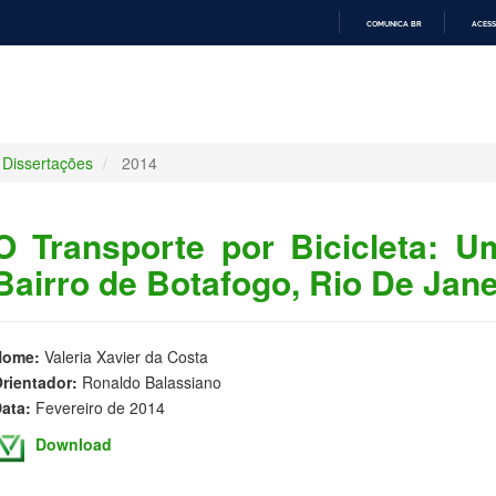
COMUNICA BR
ACESS
IR
PARA
O
CONTEÚDO
Dissertações
2014
O Transporte por Bicicleta: 
Bairro de Botafogo, Rio De Jane
Nome:
Valeria Xavier da Costa
rientador:
Ronaldo Balassiano
ata:
Fevereiro de 2014
Download