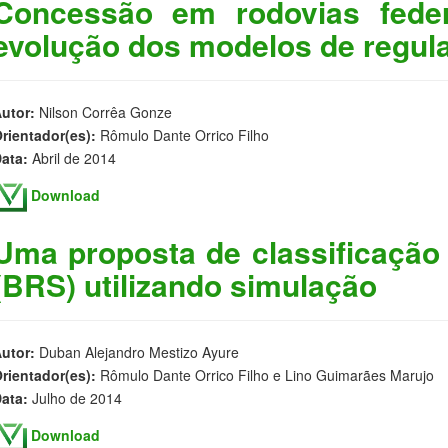
Concessão em rodovias feder
evolução dos modelos de regul
utor:
Nilson Corrêa Gonze
rientador(es):
Rômulo Dante Orrico Filho
ata:
Abril de 2014
Download
Uma proposta de classificaçã
(BRS) utilizando simulação
utor:
Duban Alejandro Mestizo Ayure
rientador(es):
Rômulo Dante Orrico Filho e Lino Guimarães Marujo
ata:
Julho de 2014
Download