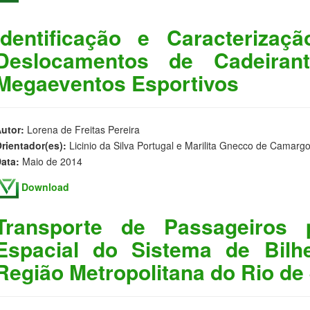
Identificação e Caracteriza
Deslocamentos de Cadeira
Megaeventos Esportivos
utor:
Lorena de Freitas Pereira
rientador(es):
Licinio da Silva Portugal e Marilita Gnecco de Camarg
ata:
Maio de 2014
Download
Transporte de Passageiros 
Espacial do Sistema de Bilh
Região Metropolitana do Rio de