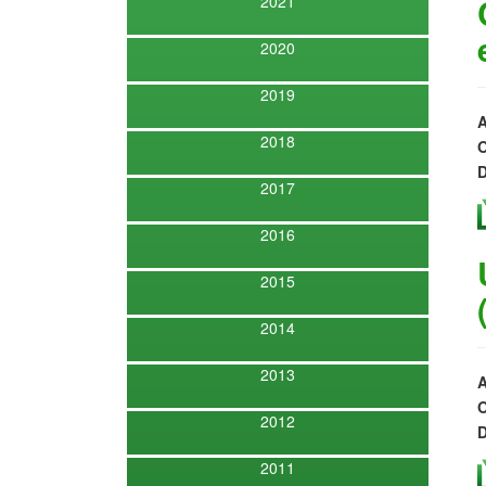
2021
2020
2019
A
2018
O
D
2017
2016
2015
2014
2013
A
O
2012
D
2011