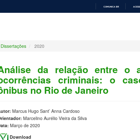
COMUNICA BR
ACESS
IR
PARA
O
CONTEÚDO
Dissertações
2020
Análise da relação entre o
ocorrências criminais: o ca
ônibus no Rio de Janeiro
utor:
Marcus Hugo Sant’ Anna Cardoso
rientador:
Marcelino Aurélio Vieira da Silva
ata:
Março de 2020
Download