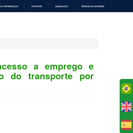
O À INFORMAÇÃO
PARTICIPE
LEGISLAÇÃO
ÓRGÃOS DO GOVERNO
 acesso a emprego e
so do transporte por
Po
E