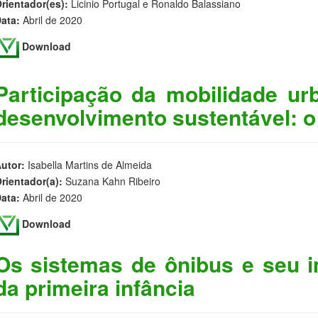
rientador(es):
Licinio Portugal e Ronaldo Balassiano
ata:
Abril de 2020
Download
Participação da mobilidade ur
desenvolvimento sustentável: o
utor:
Isabella Martins de Almeida
rientador(a):
Suzana Kahn Ribeiro
ata:
Abril de 2020
Download
Os sistemas de ônibus e seu 
da primeira infância