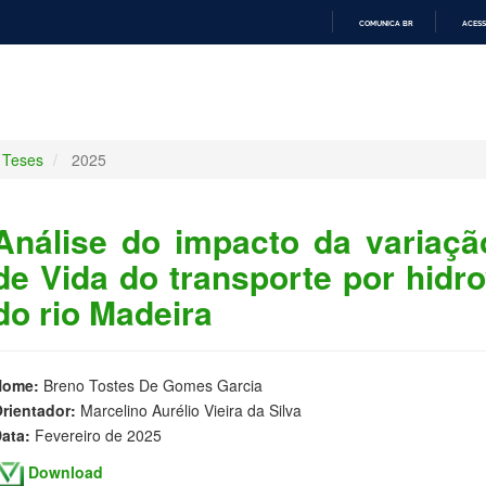
COMUNICA BR
ACESS
IR
PARA
O
CONTEÚDO
Teses
2025
Análise do impacto da variação
de Vida do transporte por hidro
do rio Madeira
Nome:
Breno Tostes De Gomes Garcia
rientador:
Marcelino Aurélio Vieira da Silva
ata:
Fevereiro de 2025
Download