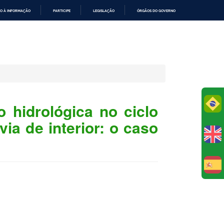
O À INFORMAÇÃO
PARTICIPE
LEGISLAÇÃO
ÓRGÃOS DO GOVERNO
Po
 hidrológica no ciclo
via de interior: o caso
E