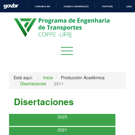
COMUNICA BR
ACESSO À INFORMAÇÃO
PARTICIPE
LEGISL
IR
PARA
O
CONTEÚDO
Está aquí:
Inicio
Producción Académica
Disertaciones
2011
Disertaciones
2025
2021