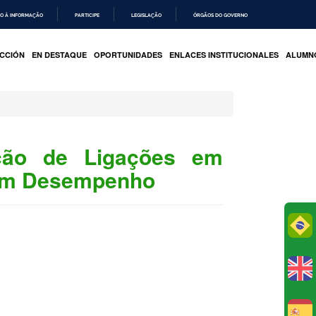
O À INFORMAÇÃO
PARTICIPE
LEGISLAÇÃO
ÓRGÃOS DO GOVERNO
CCIÓN
EN DESTAQUE
OPORTUNIDADES
ENLACES INSTITUCIONALES
ALUMN
ação de Ligações em
 em Desempenho
Po
E