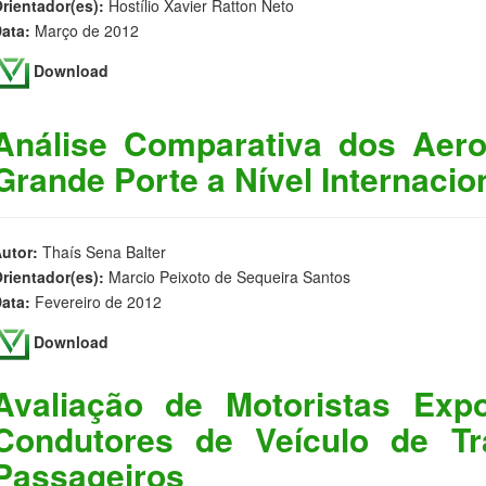
rientador(es):
Hostílio Xavier Ratton Neto
ata:
Março de 2012
Download
Análise Comparativa dos Aero
Grande Porte a Nível Internacio
utor:
Thaís Sena Balter
rientador(es):
Marcio Peixoto de Sequeira Santos
ata:
Fevereiro de 2012
Download
Avaliação de Motoristas Exp
Condutores de Veículo de Tr
Passageiros