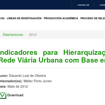
COMUNICA BR
ACESS
IR
PARA
CAS
LÍNEAS DE INVESTIGACIÓN
PRODUCCIÓN ACADÉMICA
PROCESO DE SELE
O
CONTEÚDO
Disertaciones
2012
Indicadores para Hierarquiz
Rede Viária Urbana com Base
utor:
Eduardo Leal de Oliveira
rientador(es):
Walter Porto Junior
ata:
Maio de 2012
Download