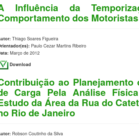
A Influência da Temporiz
Comportamento dos Motoristas
utor:
Thiago Soares Figueira
rientador(es):
Paulo Cezar Martins Ribeiro
ata:
Março de 2012
Download
Contribuição ao Planejamento
de Carga Pela Análise Físic
Estudo da Área da Rua do Cate
no Rio de Janeiro
utor:
Robson Coutinho da Silva