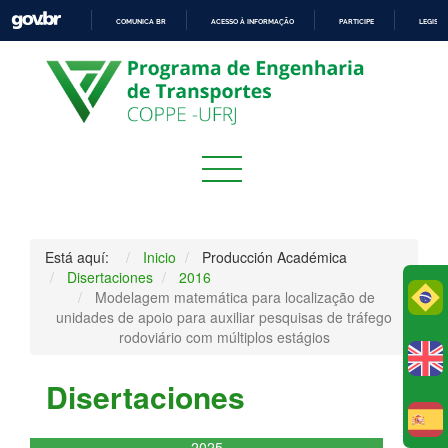
COMUNICA BR
ACESSO À INFORMAÇÃO
PARTICIPE
LEGISL
IR
PARA
O
CONTEÚDO
Está aquí:
Inicio
Producción Académica
Disertaciones
2016
Po
Modelagem matemática para localização de
unidades de apoio para auxiliar pesquisas de tráfego
rodoviário com múltiplos estágios
Disertaciones
E
2025