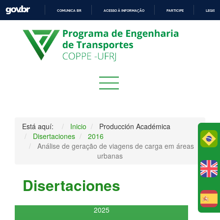
COMUNICA BR
ACESSO À INFORMAÇÃO
PARTICIPE
LEGISL
IR
PARA
O
CONTEÚDO
Está aquí:
Inicio
Producción Académica
Disertaciones
2016
Po
Análise de geração de viagens de carga em áreas
urbanas
Disertaciones
E
2025