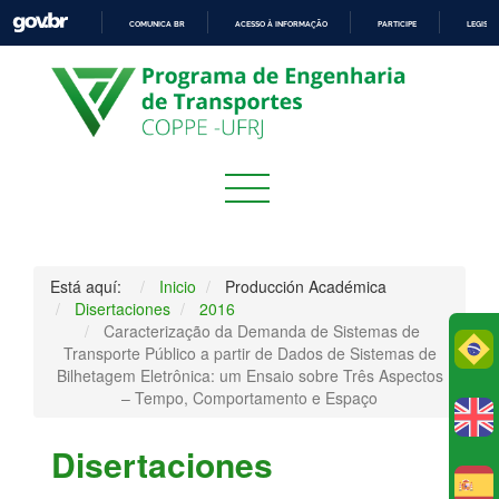
COMUNICA BR
ACESSO À INFORMAÇÃO
PARTICIPE
LEGISL
IR
PARA
O
CONTEÚDO
Está aquí:
Inicio
Producción Académica
Disertaciones
2016
Caracterização da Demanda de Sistemas de
Po
Transporte Público a partir de Dados de Sistemas de
Bilhetagem Eletrônica: um Ensaio sobre Três Aspectos
– Tempo, Comportamento e Espaço
Disertaciones
E