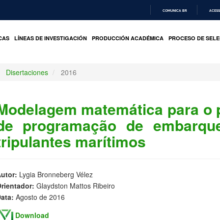
COMUNICA BR
ACESS
IR
PARA
CAS
LÍNEAS DE INVESTIGACIÓN
PRODUCCIÓN ACADÉMICA
PROCESO DE SELE
O
CONTEÚDO
Disertaciones
2016
Modelagem matemática para o 
de programação de embarqu
tripulantes marítimos
utor:
Lygia Bronneberg Vélez
rientador:
Glaydston Mattos Ribeiro
ata:
Agosto de 2016
Download