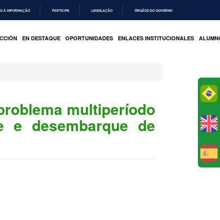
O À INFORMAÇÃO
PARTICIPE
LEGISLAÇÃO
ÓRGÃOS DO GOVERNO
CCIÓN
EN DESTAQUE
OPORTUNIDADES
ENLACES INSTITUCIONALES
ALUMN
Po
problema multiperíodo
e e desembarque de
E