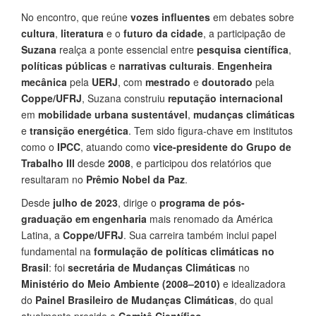
No encontro, que reúne
vozes influentes
em debates sobre
cultura
,
literatura
e o
futuro da cidade
, a participação de
Suzana
realça a ponte essencial entre
pesquisa científica
,
políticas públicas
e
narrativas culturais
.
Engenheira
mecânica
pela
UERJ
, com
mestrado
e
doutorado
pela
Coppe/UFRJ
, Suzana construiu
reputação internacional
em
mobilidade urbana sustentável
,
mudanças climáticas
e
transição energética
. Tem sido figura-chave em institutos
como o
IPCC
, atuando como
vice-presidente do Grupo de
Trabalho III
desde
2008
, e participou dos relatórios que
resultaram no
Prêmio Nobel da Paz
.
Desde
julho de 2023
, dirige o
programa de pós-
graduação em engenharia
mais renomado da América
Latina, a
Coppe/UFRJ
. Sua carreira também inclui papel
fundamental na
formulação de políticas climáticas no
Brasil
: foi
secretária de Mudanças Climáticas
no
Ministério do Meio Ambiente (2008–2010)
e idealizadora
do
Painel Brasileiro de Mudanças Climáticas
, do qual