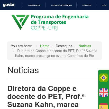
COMUNICA BR
ACESSO À INFORMAÇÃO
PARTICIPE
LEGISL
IR
PARA
O
CONTEÚDO
You are here:
Home
Destaques
Notícias
Diretora da Coppe e docente do PET, Prof.ª Suzana
Kahn, marca presença no evento Caminhos do Rio
Notícias
Po
Diretora da Coppe e
docente do PET, Prof.ª
Suzana Kahn, marca
E